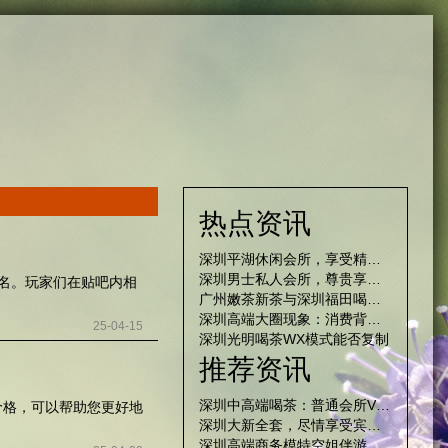
热点资讯
深圳平湖休闲会所，享受精致养生的奢华时光
深圳男士私人会所，尊贵享受独家定制
闻名。玩家们在贴吧内相
广州嫩茶新茶与深圳福田喝茶微信：从入门到进阶的20个实用技巧
深圳高端大圈现象：消费背后的阶层焦虑
25-04-15
深圳光明喝茶WX模式能否复制
推荐资讯
深圳中高端喝茶：普通会所VS私人定制，差距有多大？
价格，可以帮助您更好地
深圳大新全套，尽情享受宾至如归
深圳高端商务模特空姐伴游：为您带来不一样的商务体验